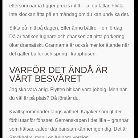
eftersom öarna ligger precis intill – ja, du fattar. Flytta
inte klockan åtta på en måndag om du kan undvika det.
Sikta på mitt på dagen. Eller ännu bättre – en lördag.
Då är trafiken lugnare och chansen att hitta parkering
ökar dramatiskt. Grannarna är också mer förlåtande när
det gäller buller och spring i trapphusen.
VARFÖR DET ÄNDÅ ÄR
VÄRT BESVÄRET
Jag ska vara ärlig. Flytten hit kan vara jobbig. Men när
du väl är på plats? Då förstår du.
Kvällspromenader längs vattnet. Kajaker som glider
förbi utanför fönstret. Gemenskapen i det lilla – grannar
som hälsar, caféer där baristan känner igen dig. Det är
Stockholm, men i en lugnare version.