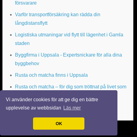
försvarare
Varför transportförsäkring kan rädda din
långdistansflytt
Logistiska utmaningar vid flytt till lägenhet i Gamla
staden
Byggfirma i Uppsala - Expertsnickare för alla dina
byggbehov
Rusta och matcha finns i Uppsala
Rusta och matcha – för dig som tröttnat på livet som
arbetslös
Vi använder cookies för att ge dig en bättre
upplevelse av webbsidan
Läs mer
OK
© 2026 FLYTTATILLUPPSALA.SE. ALLA RÄTTIGHETER FÖRBEHÅLLNA.