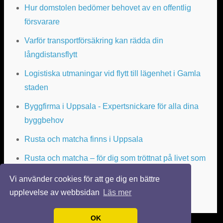
Hur domstolen bedömer behovet av en offentlig
försvarare
Varför transportförsäkring kan rädda din
långdistansflytt
Logistiska utmaningar vid flytt till lägenhet i Gamla
staden
Byggfirma i Uppsala - Expertsnickare för alla dina
byggbehov
Rusta och matcha finns i Uppsala
Rusta och matcha – för dig som tröttnat på livet som
arbetslös
Vi använder cookies för att ge dig en bättre
upplevelse av webbsidan
Läs mer
OK
© 2026 FLYTTATILLUPPSALA.SE. ALLA RÄTTIGHETER FÖRBEHÅLLNA.